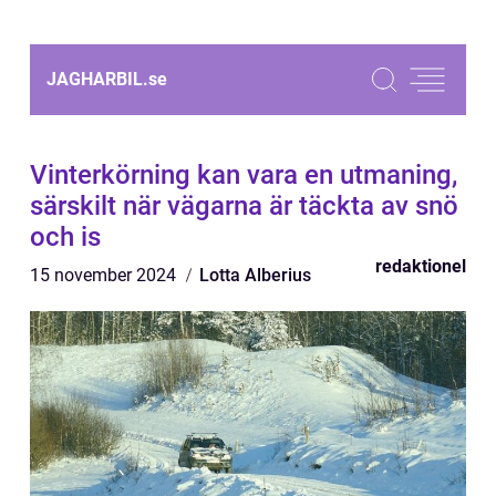
JAGHARBIL.
se
Vinterkörning kan vara en utmaning,
särskilt när vägarna är täckta av snö
och is
redaktionel
15 november 2024
Lotta Alberius