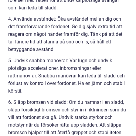
rörelser med ratten för att undvika plötsliga svängar
som kan leda till sladd.
4. Använda avståndet: Öka avståndet mellan dig och
det framförvarande fordonet. Ge dig själv extra tid att
reagera om något händer framför dig. Tänk på att det
tar längre tid att stanna på snö och is, så håll ett
betryggande avstånd.
5. Undvik snabba manövrar: Var lugn och undvik
plötsliga accelerationer, inbromsningar eller
rattmanövrar. Snabba manövrar kan leda till sladd och
förlust av kontroll över fordonet. Ha en jämn och stabil
körstil.
6. Släpp bromsen vid sladd: Om du hamnar i en sladd,
släpp försiktigt bromsen och styr in i riktningen som du
vill att fordonet ska gå. Undvik starka styrkor och
motstyr när du försöker rätta upp sladden. Att släppa
bromsen hjälper till att återfå greppet och stabiliteten.